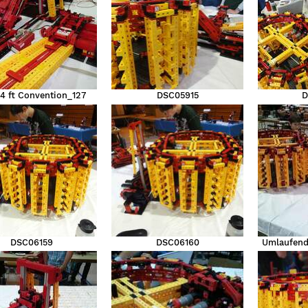
4 ft Convention_127
DSC05915
D
DSC06159
DSC06160
Umlaufend