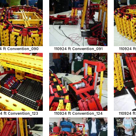
4 ft Convention_090
110924 ft Convention_091
110924 f
4 ft Convention_123
110924 ft Convention_124
110924 f