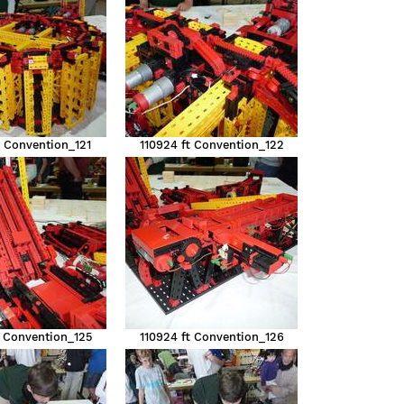
t Convention_121
110924 ft Convention_122
t Convention_125
110924 ft Convention_126