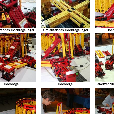
endes Hochregallager
Umlaufendes Hochregallager
Hoch
Hochregal
Hochregal