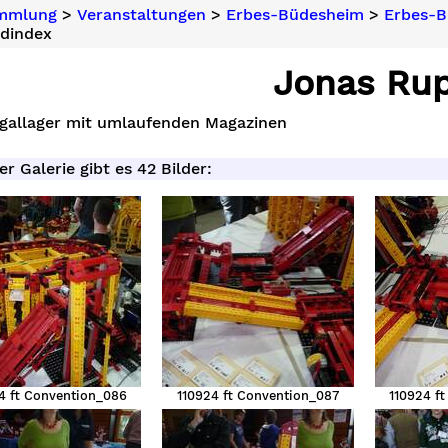
ammlung
>
Veranstaltungen
>
Erbes-Büdesheim
>
Erbes-B
ldindex
Jonas Ru
gallager mit umlaufenden Magazinen
er Galerie gibt es 42 Bilder:
4 ft Convention_086
110924 ft Convention_087
110924 f