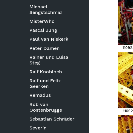
Michael
Sengstschmid
MisterWho
Pascal Jung
Paul van Niekerk
Peter Damen
11092
Rainer und Luisa
Steg
Ralf Knobloch
Ralf und Felix
Geerken
Remadus
Rob van
Oostenbrugge
11092
Sebastian Schräder
Severin