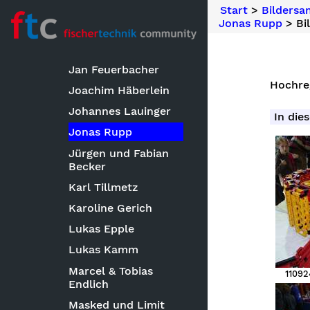
Start
>
Bilders
Hendrik Hilbert und
Jonas Rupp
> Bi
Lars Blome
Huub van Niekerk
Jan Feuerbacher
Hochre
Joachim Häberlein
Johannes Lauinger
In dies
Jonas Rupp
Jürgen und Fabian
Becker
Karl Tillmetz
Karoline Gerich
Lukas Epple
Lukas Kamm
Marcel & Tobias
11092
Endlich
Masked und Limit