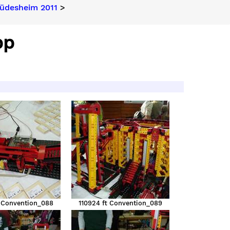
üdesheim 2011
>
pp
t Convention_088
110924 ft Convention_089