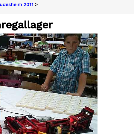
üdesheim 2011
>
regallager