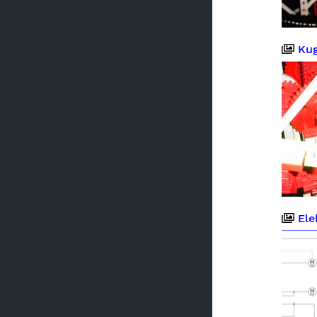
Kugelb
Elekt