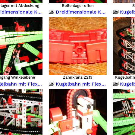
nlager mit Abdeckung
Rollenlager offen
S
imensionale Kugelbahn
Dreidimensionale Kugelbahn
Kugelbahn m
rgang Winkelebene
Zahnkranz Z213
Kugelbahn
ahn mit Flexschlauch 5 Meter
Kugelbahn mit Flexschlauch 5 Meter
Kugelbahn m