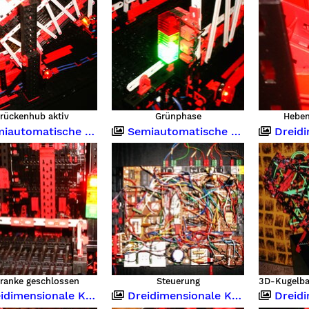
rückenhub aktiv
Grünphase
Hebe
utomatische Klappbrücke
Semiautomatische Klappbrücke
Dreidimen
ranke geschlossen
Steuerung
3D-Kugelba
imensionale Kugelbahn
Dreidimensionale Kugelbahn
Dreidimen