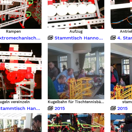
Rampen
Aufzug
Antrie
romechanische Steuerung
Stammtisch Hannover April 2016
4. Stammtis
ugeln vereinzeln
Kugelbahn für Tischtennisbälle
stam
mmtisch Hannover 02.04.2016
2015
2015