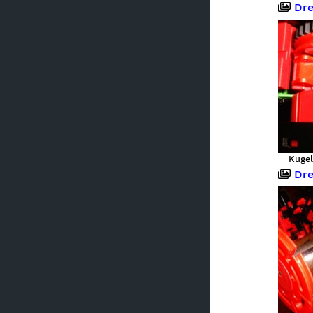
Dreid
Kugel
Dreid