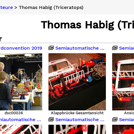
teure
> Thomas Habig (Triceratops)
Thomas Habig (Tri
r
dconvention 2019
Semiautomatische Klappbrücke
Semiautom
dsc00036
Klappbrücke Gesamtansicht
Ansi
utomatische Klappbrücke
Semiautomatische Klappbrücke
Semiautom