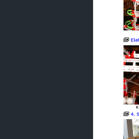
Elekt
K
4. Sta