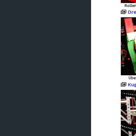
Rolle
Dreid
Übe
Kugelb