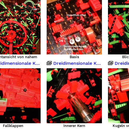
tansicht von nahem
Basis
Bli
imensionale Kugelbahn
Dreidimensionale Kugelbahn
Dreidimen
Fallklappen
Innerer Kern
Kugeln v