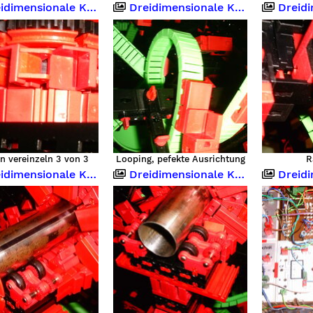
imensionale Kugelbahn
Dreidimensionale Kugelbahn
Dreidimen
n vereinzeln 3 von 3
Looping, pefekte Ausrichtung
R
imensionale Kugelbahn
Dreidimensionale Kugelbahn
Dreidimen