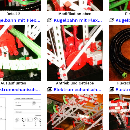
Detail 2
Modifikation oben
Ei
ahn mit Flexschlauch 5 Meter
Kugelbahn mit Flexschlauch 5 Meter
Kugelbahn m
Auslauf unten
Antrieb und Getriebe
Flexsc
romechanische Steuerung
Elektromechanische Steuerung
Elektrome