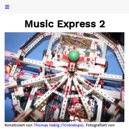
Music Express 2
Konstruiert von
Thomas Habig (Triceratops)
. Fotografiert von