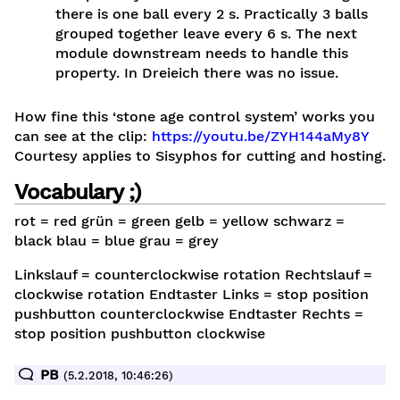
there is one ball every 2 s. Practically 3 balls
grouped together leave every 6 s. The next
module downstream needs to handle this
property. In Dreieich there was no issue.
How fine this ‘stone age control system’ works you
can see at the clip:
https://youtu.be/ZYH144aMy8Y
ren
Courtesy applies to Sisyphos for cutting and hosting.
ng)
Vocabulary ;)
enist
rot = red grün = green gelb = yellow schwarz =
en
black blau = blue grau = grey
Linkslauf = counterclockwise rotation Rechtslauf =
clockwise rotation Endtaster Links = stop position
pushbutton counterclockwise Endtaster Rechts =
stop position pushbutton clockwise
PB
(5.2.2018, 10:46:26)