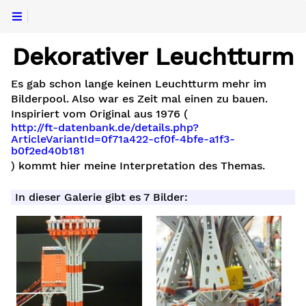
Dekorativer Leuchtturm
(en)
Es gab schon lange keinen Leuchtturm mehr im
augliche
Bilderpool. Also war es Zeit mal einen zu bauen.
Inspiriert vom Original aus 1976 (
http://ft-datenbank.de/details.php?
ArticleVariantId=0f71a422-cf0f-4bfe-a1f3-
b0f2ed40b181
) kommt hier meine Interpretation des Themas.
In dieser Galerie gibt es 7 Bilder:
llstrecke