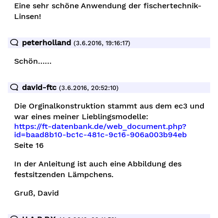
Eine sehr schöne Anwendung der fischertechnik-
Linsen!
peterholland
(3.6.2016, 19:16:17)
Schön……
david-ftc
(3.6.2016, 20:52:10)
Die Orginalkonstruktion stammt aus dem ec3 und
war eines meiner Lieblingsmodelle:
ojekt
https://ft-datenbank.de/web_document.php?
id=baad8b10-bc1c-481c-9c16-906a003b94eb
Seite 16
In der Anleitung ist auch eine Abbildung des
ojekt
festsitzenden Lämpchens.
Gruß, David