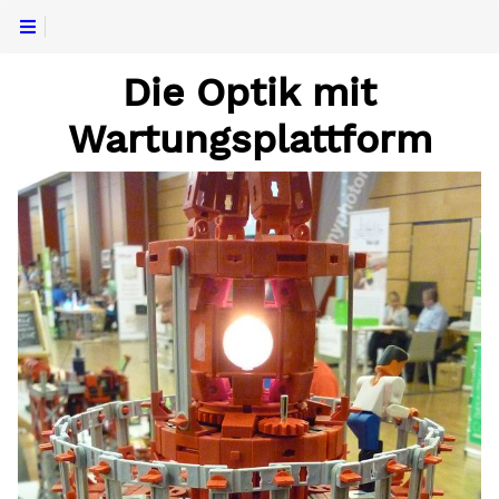
Die Optik mit
(en)
Wartungsplattform
augliche
llstrecke