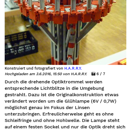
Konstruiert und fotografiert von
H.A.R.R.Y.
Hochgeladen am 3.6.2016, 15:50 von H.A.R.R.Y.
6 / 7
Durch die drehende Optiktrommel werden
entsprechende Lichtblitze in die Umgebung
sh)
gestrahlt. Dazu ist die Originalkonstruktion etwas
verändert worden um die Glühlampe (6V / 0,7W)
möglichst genau im Fokus der Linsen
unterzubringen. Erfreulicherweise geht es ohne
Schleifringe und ohne Hohlwelle. Die Lampe steht
auf einem festen Sockel und nur die Optik dreht sich