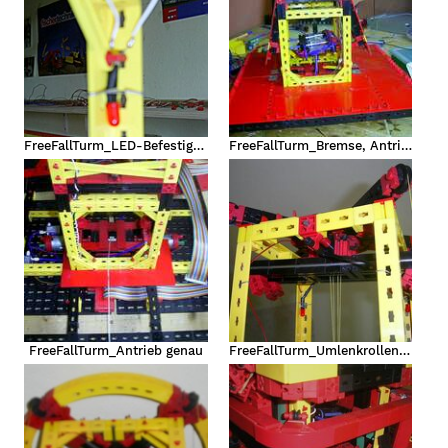
FreeFallTurm_LED-Befestigung
FreeFallTurm_Bremse, Antrieb, etc.
FreeFallTurm_Antrieb genau
FreeFallTurm_Umlenkrollen, Abstoßwippe