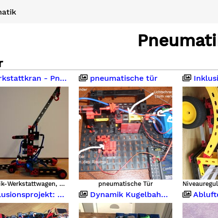
atik
Pneumati
r
tkran - Pneumatik goes Hydraulik
pneumatische tür
Inklusionsprojekt
Hydraulik-Werkstattwagen, Übersicht
pneumatische Tür
projekt: pneumatischer Bus mit eRolli
Dynamik Kugelbahn Stufenförderer pneumatisch gesteuert
Abluftdrossel