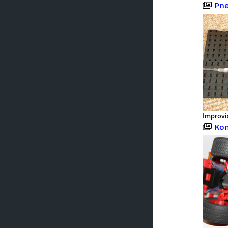
Pneum
Kom