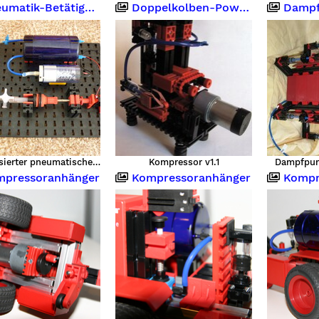
atik-Betätiger Nachbau
Doppelkolben-Powerkompressor (Knarf Bokaj)
Dampfpu
Improvisierter pneumatischer Betätiger mit Luftpumpe und Schalter
Kompressor v1.1
Dampfpum
pressoranhänger
Kompressoranhänger
Kompr