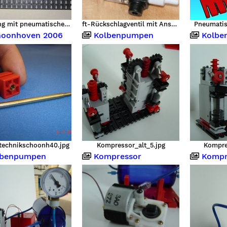
Kupplung mit pneumatischem Ausrücklager von Porsche-Makus 01
ft-Rückschlagventil mit Ansaugstutzen zur Unterdruckerzeugung
Pneumatis
oonhoven 2006
Kolbenpumpen
Kolbe
rtechnikschoonh40.jpg
Kompressor_alt_5.jpg
Kompre
benpumpen
Kompressor
Kompr