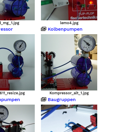
d_mg_1.jpg
lemo4.jpg
essor
Kolbenpumpen
11_resize.jpg
Kompressor_alt_1.jpg
npumpen
Baugruppen