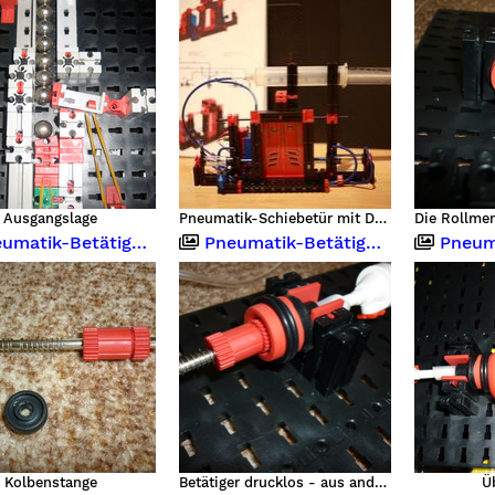
Ausgangslage
Pneumatik-Schiebetür mit Druckluftspeicher
atik-Betätiger Nachbau
Pneumatik-Betätiger Nachbau
Pneumatik
Kolbenstange
Betätiger drucklos - aus anderem Blickwinkel
Ü