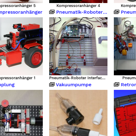
pressoranhänger 5
Kompressoranhänger 4
Kompre
pressoranhänger
Pneumatik-Roboter mit Festo-System und Fipro-Win
Pneumatik-Robote
pressoranhänger 1
Pneumatik-Roboter Interface mit Kompressor
Pneuma
plung
Vakuumpumpe
Retro