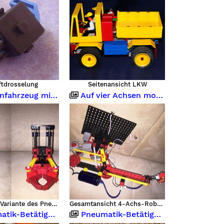
ftdrosselung
Seitenansicht LKW
pneumatischem Greifer ferngesteuert
Auf vier Achsen modifizierter Trainingsroboter
umgebaute Variante des Pneumatikgreifers mit Hebemechanismus
Gesamtansicht 4-Achs-Roboter
-Betätiger Nachbau
Pneumatik-Betätiger Nachbau