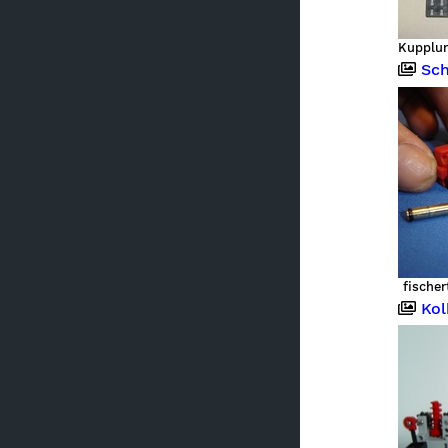
Sch
fische
Kol