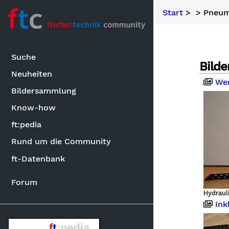
Start
>
> Pneum
Suche
Bilde
Neuheiten
Werkstat
Bildersammlung
Know-how
ft:pedia
Rund um die Community
ft-Datenbank
Forum
Inklusions