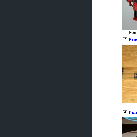
Kom
Pne
Pia