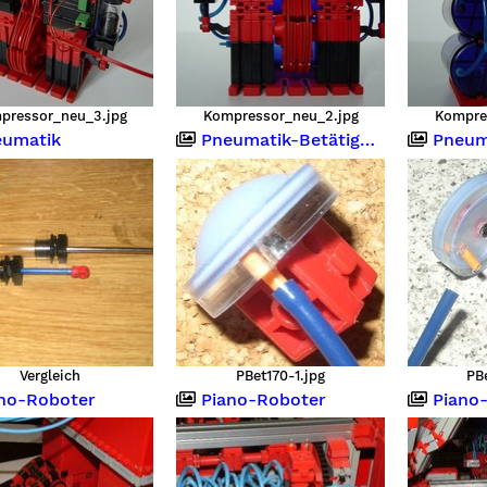
pressor_neu_3.jpg
Kompressor_neu_2.jpg
Kompre
umatik
Pneumatik-Betätiger Nachbau
Pneumatik
Vergleich
PBet170-1.jpg
PB
no-Roboter
Piano-Roboter
Piano