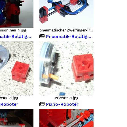
ssor_neu_1.jpg
pneumatischer Zweifinger-Parallelgreifer
-Betätiger Nachbau
Pneumatik-Betätiger Nachbau
et168-1.jpg
PBet166-1.jpg
-Roboter
Piano-Roboter