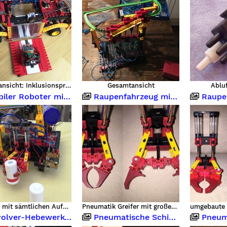
Gesamtansicht: Inklusionsprojekt mit Bus und eRolli
Gesamtansicht
Ablu
oter mit Kamera OV7670 und Pneumatik-Greifer
Raupenfahrzeug mit pneumatischem Greifer ferngesteuert
Raupenfahrzeug mit 
Roboter mit sämtlichen Aufbauten von vorne
Pneumatik Greifer mit großem Öffnungswinkel
ebewerk-Kugelbahn, Flipper und Kompressor
Pneumatische Schiebetür
Pneumatik