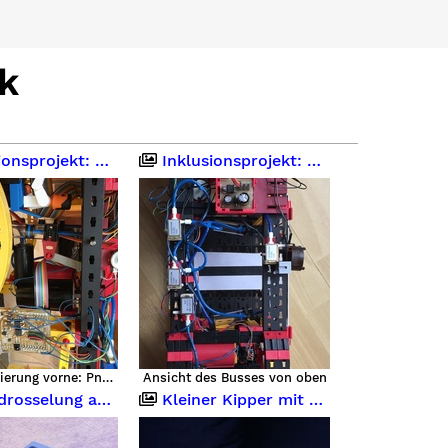
k
: pneumatischer Bus mit eRolli
Inklusionsprojekt: pneumatischer Bus mit eRolli
Niveauregulierung vorne: Pneumatikzylinder mit Potentiometer
Ansicht des Busses von oben
ung am Handventil 36934
Kleiner Kipper mit Doppelachsanhänger, Pneumatik und IR Fernsteuerung