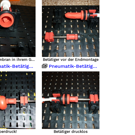
Die Rollmembran in ihrem Gehäuse
Betätiger vor der Endmontage
-Betätiger Nachbau
Pneumatik-Betätiger Nachbau
berdruck!
Betätiger drucklos