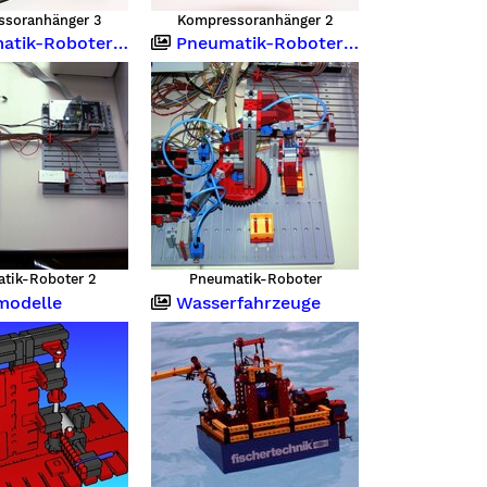
ssoranhänger 3
Kompressoranhänger 2
r mit Festo-System und Fipro-Win
Pneumatik-Roboter mit Festo-System und Fipro-Win
tik-Roboter 2
Pneumatik-Roboter
modelle
Wasserfahrzeuge