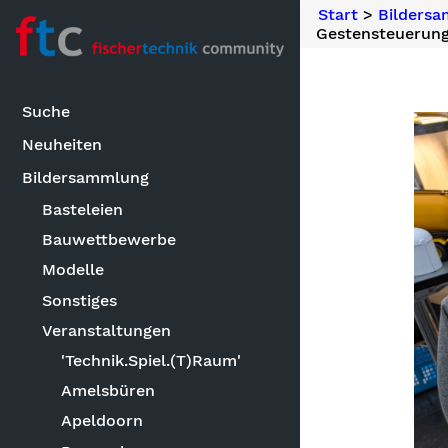
Start
>
Bilders
Gestensteuerun
Suche
Neuheiten
Bildersammlung
Basteleien
Bauwettbewerbe
Modelle
Sonstiges
Veranstaltungen
'Technik.Spiel.(T)Raum'
Amelsbüren
Apeldoorn