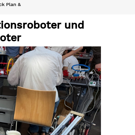
ck Plan &
tionsroboter und
oter