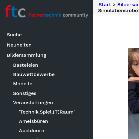
Start
>
Bilders
Simulationsrobo
Suche
Neuheiten
Bildersammlung
Basteleien
Bauwettbewerbe
Modelle
Sonstiges
Veranstaltungen
'Technik.Spiel.(T)Raum'
Amelsbüren
Apeldoorn