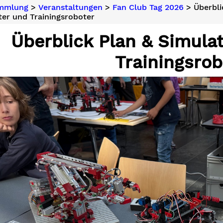
ammlung
>
Veranstaltungen
>
Fan Club Tag 2026
> Überbli
ter und Trainingsroboter
Überblick Plan & Simula
Trainingsrob