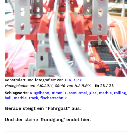
Konstruiert und fotografiert von
H.A.R.R.Y.
Hochgeladen am 4.10.2014, 09:49 von H.A.R.R.Y.
28 / 28
Schlagworte:
Kugelbahn
,
16mm
,
Glasmurmel
,
glas
,
marble
,
rolling
,
ball
,
marble
,
track
,
fischertechnik
.
Gerade steigt ein “Fahrgast” aus.
Und der kleine ‘Rundgang’ endet hier.