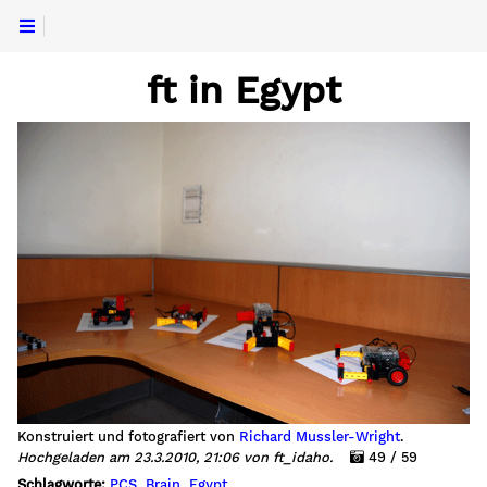
ft in Egypt
Konstruiert und fotografiert von
Richard Mussler-Wright
.
Hochgeladen am 23.3.2010, 21:06 von ft_idaho.
49 / 59
Schlagworte:
PCS
,
Brain
,
Egypt
.