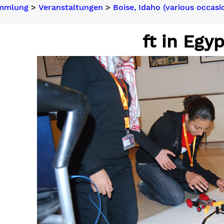
ammlung
>
Veranstaltungen
>
Boise, Idaho (various occasi
ft in Egyp