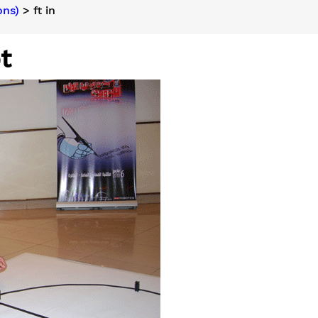
ons)
> ft in
t