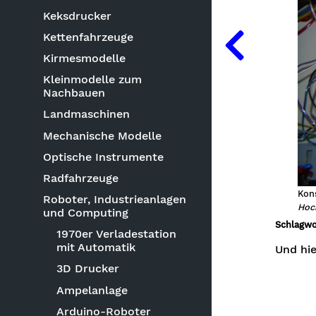
Keksdrucker
Kettenfahrzeuge
Kirmesmodelle
Kleinmodelle zum
Nachbauen
Landmaschinen
Mechanische Modelle
Optische Instrumente
Radfahrzeuge
Kons
Roboter, Industrieanlagen
Hoc
und Computing
Schlagwo
1970er Verladestation
mit Automatik
Und hi
3D Drucker
Ampelanlage
Arduino-Roboter