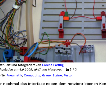
truiert und fotografiert von
Lorenz Parting
.
hgeladen am 6.9.2009, 19:17 von Macgyver.
3 / 3
rte:
Pneumatik
,
Computing
,
Graue
,
Steine
,
Festo
.
er nochmal das Interface neben dem netzbetriebenen Kom