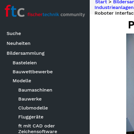
Start
>
Bilders
Industrieanlagen
Roboter Interfa
P
Suche
Neuheiten
Bildersammlung
Basteleien
Bauwettbewerbe
Modelle
Baumaschinen
Bauwerke
Clubmodelle
Fluggeräte
ft mit CAD oder
Zeichensoftware