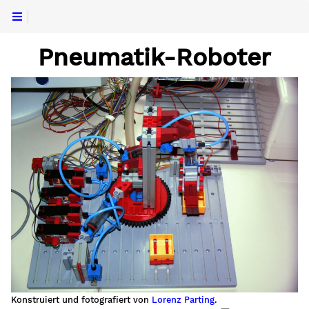
Pneumatik-Roboter
tion
um
aße
Konstruiert und fotografiert von
Lorenz Parting
.