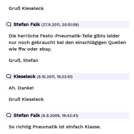
Gruß Kieseleck
Stefan Falk
(27.9.2011, 20:51:09)
Die herrliche Festo-Pneumatik-Teile gibts leider
ell
nur noch gebraucht bei den einschlägigen Quellen
wie ffw oder ebay.
e
gsanlage
Gruß, Stefan
Kieseleck
(6.10.2011, 15:33:51)
Ah. Danke!
aschine
Gruß Kieseleck
Stefan Falk
(6.9.2009, 19:43:41)
So richtig Pneumatik ist einfach Klasse.