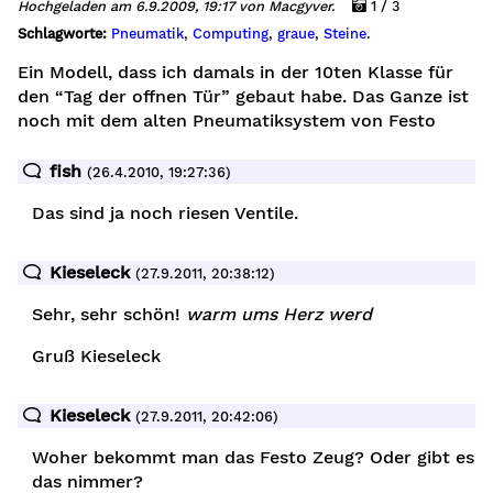
Hochgeladen am 6.9.2009, 19:17 von Macgyver.
1 / 3
Schlagworte:
Pneumatik
,
Computing
,
graue
,
Steine
.
Ein Modell, dass ich damals in der 10ten Klasse für
den “Tag der offnen Tür” gebaut habe. Das Ganze ist
noch mit dem alten Pneumatiksystem von Festo
age
ße
fish
(26.4.2010, 19:27:36)
chine
Das sind ja noch riesen Ventile.
ße
Kieseleck
(27.9.2011, 20:38:12)
Sehr, sehr schön!
warm ums Herz werd
Gruß Kieseleck
Kieseleck
(27.9.2011, 20:42:06)
k
Woher bekommt man das Festo Zeug? Oder gibt es
das nimmer?