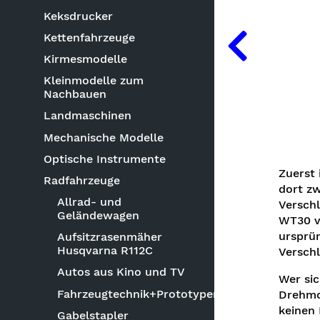
Keksdrucker
Kettenfahrzeuge
Kirmesmodelle
Kleinmodelle zum
Nachbauen
Landmaschinen
Mechanische Modelle
Optische Instrumente
Zuerst
Radfahrzeuge
dort zw
Allrad- und
Verschl
Geländewagen
WT30 v
ursprün
Aufsitzrasenmäher
Husqvarna R112C
Verschl
Autos aus Kino und TV
Wer sic
Fahrzeugtechnik+Prototypen
Drehmo
keinen 
Gabelstapler