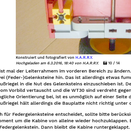
Konstruiert und fotografiert von
H.A.R.R.Y.
Hochgeladen am 6.3.2016, 18:40 von H.A.R.R.Y.
10 / 14
 ist mal der Leiterrahmem im vorderen Bereich zu änder
ei (Feder-)Gelenksteine hin. Das ist allerdings etwas fumm
ußriegel in die Nut des Gelenksteins einzuschieben ist. 
om Vorbild vertauscht und die WT30 sind verdreht gege
gliche Orientierung bei, ist es unmöglich auf einer Seite
ußriegel hält allerdings die Bauplatte nicht richtig unter
h für Federgelenksteine entscheidet, sollte bitte berück
ment um die Kabine von alleine wieder hochzuklappen. 
Federgelenkstein. Dann bleibt die Kabine runtergeklappt.