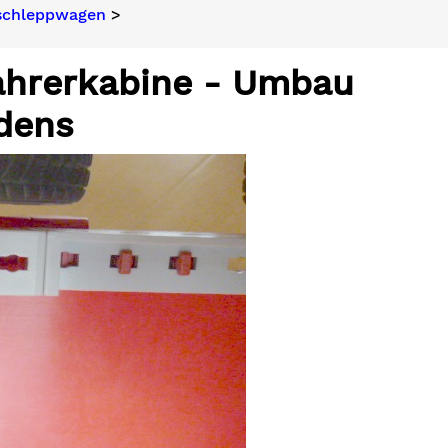
bschleppwagen
>
Fahrerkabine - Umbau
dens