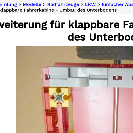
ammlung
>
Modelle
>
Radfahrzeuge
>
LKW
>
Einfacher A
 klappbare Fahrerkabine - Umbau des Unterbodens
weiterung für klappbare 
des Unterbo