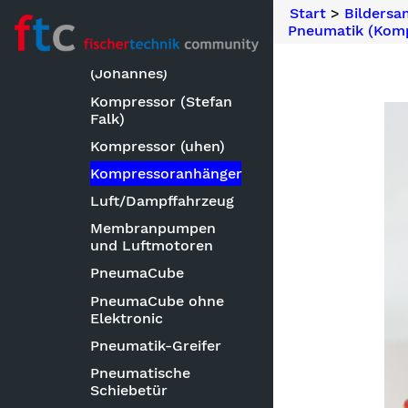
3-Zylindermotor
Start
>
Bilders
Kolbenpumpen
Pneumatik (Komp
Kompressor
(Johannes)
Kompressor (Stefan
Falk)
Kompressor (uhen)
Kompressoranhänger
Luft/Dampffahrzeug
Membranpumpen
und Luftmotoren
PneumaCube
PneumaCube ohne
Elektronic
Pneumatik-Greifer
Pneumatische
Schiebetür