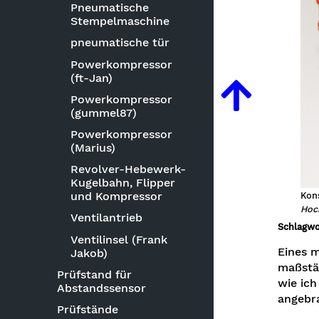
Pneumatische
Stempelmaschine
pneumatische tür
Powerkompressor
(ft-Jan)
Powerkompressor
(gummel87)
Powerkompressor
(Marius)
Revolver-Hebewerk-
Kugelbahn, Flipper
und Kompressor
Kons
Hoc
Ventilantrieb
Schlagwo
Ventilinsel (Frank
Eines m
Jakob)
maßstäb
Prüfstand für
wie ich
Abstandssensor
angebr
Prüfstände