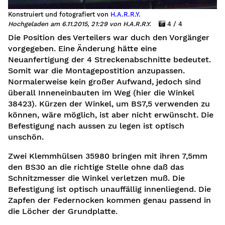
Konstruiert und fotografiert von
H.A.R.R.Y.
Hochgeladen am 6.11.2015, 21:29 von H.A.R.R.Y.
4 / 4
Die Position des Verteilers war duch den Vorgänger
vorgegeben. Eine Änderung hätte eine
sh)
Neuanfertigung der 4 Streckenabschnitte bedeutet.
Somit war die Montagepostition anzupassen.
Normalerweise kein großer Aufwand, jedoch sind
überall Inneneinbauten im Weg (hier die Winkel
38423). Kürzen der Winkel, um BS7,5 verwenden zu
können, wäre möglich, ist aber nicht erwünscht. Die
Befestigung nach aussen zu legen ist optisch
unschön.
Zwei Klemmhülsen 35980 bringen mit ihren 7,5mm
den BS30 an die richtige Stelle ohne daß das
Schnitzmesser die Winkel verletzen muß. Die
Befestigung ist optisch unauffällig innenliegend. Die
Zapfen der Federnocken kommen genau passend in
die Löcher der Grundplatte.
g