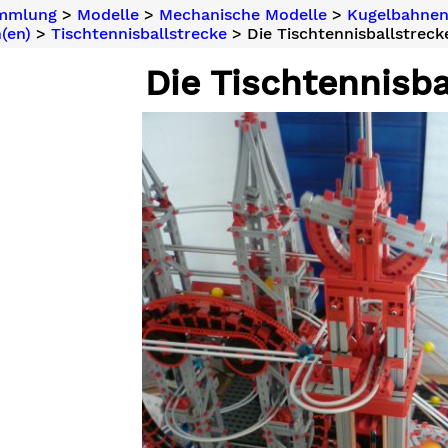
ammlung
>
Modelle
>
Mechanische Modelle
>
Kugelbahne
(en)
>
Tischtennisballstrecke
> Die Tischtennisballstreck
Die Tischtennisba