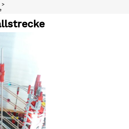
n
>
e
llstrecke