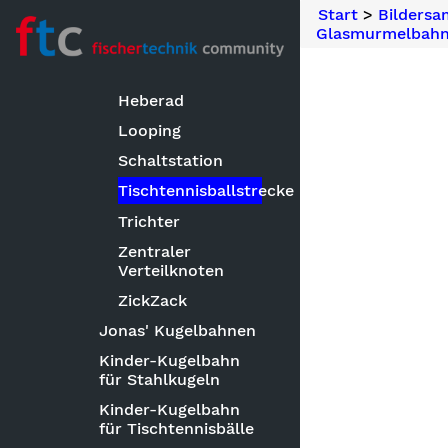
Ausstellungstaugliche
Start
>
Bilders
Hebekunst
Glasmurmelbahn
Dekorativer
Leuchtturm
Heberad
Looping
Schaltstation
Tischtennisballstrecke
Trichter
Zentraler
Verteilknoten
ZickZack
Jonas' Kugelbahnen
Kinder-Kugelbahn
für Stahlkugeln
Kinder-Kugelbahn
für Tischtennisbälle