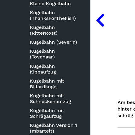
Kleine Kugelbahn
Kugelbahn
(ThanksForTheFish)
Kugelbahn
(RitterRost)
Kugelbahn (Severin)
Kugelbahn
(Tovenaar)
Kugelbahn
Kippaufzug
Kugelbahn mit
Billardkugel
Kugelbahn mit
Schneckenaufzug
Am bes
hinter 
Kugelbahn mit
schräg
Schrägaufzug
Kugelbahn Version 1
(mbartelt)