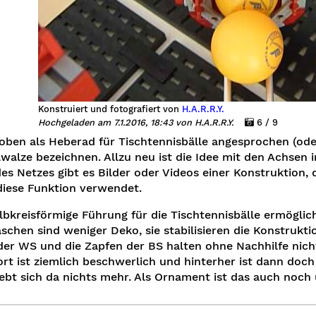
Konstruiert und fotografiert von
H.A.R.R.Y.
Hochgeladen am 7.1.2016, 18:43 von H.A.R.R.Y.
6 / 9
oben als Heberad für Tischtennisbälle angesprochen (od
walze bezeichnen. Allzu neu ist die Idee mit den Achsen 
des Netzes gibt es Bilder oder Videos einer Konstruktion,
diese Funktion verwendet.
lbkreisförmige Führung für die Tischtennisbälle ermöglic
aschen sind weniger Deko, sie stabilisieren die Konstrukt
er WS und die Zapfen der BS halten ohne Nachhilfe nich
rt ist ziemlich beschwerlich und hinterher ist dann doc
ebt sich da nichts mehr. Als Ornament ist das auch noc