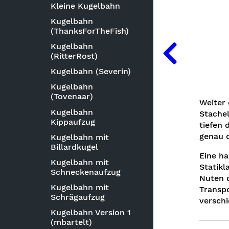
Kleine Kugelbahn
Kugelbahn
(ThanksForTheFish)
Kugelbahn
(RitterRost)
Kugelbahn (Severin)
Kugelbahn
(Tovenaar)
Weiter 
Kugelbahn
Stachel
Kippaufzug
tiefen 
genau 
Kugelbahn mit
Billardkugel
Eine ha
Kugelbahn mit
Statikl
Schneckenaufzug
Nuten d
Kugelbahn mit
Transpo
Schrägaufzug
verschi
Kugelbahn Version 1
(mbartelt)