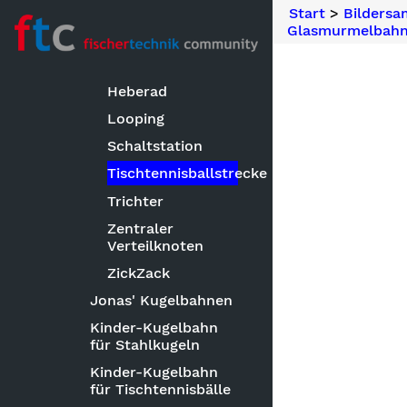
Ausstellungstaugliche
Start
>
Bilders
Hebekunst
Glasmurmelbahn
Dekorativer
Leuchtturm
Heberad
Looping
Schaltstation
Tischtennisballstrecke
Trichter
Zentraler
Verteilknoten
ZickZack
Jonas' Kugelbahnen
Kinder-Kugelbahn
für Stahlkugeln
Kinder-Kugelbahn
für Tischtennisbälle