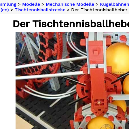
ammlung
>
Modelle
>
Mechanische Modelle
>
Kugelbahne
(en)
>
Tischtennisballstrecke
> Der Tischtennisballheber 
Der Tischtennisballhebe