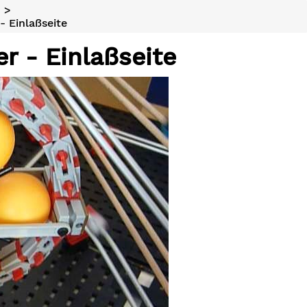
n
>
- Einlaßseite
r - Einlaßseite