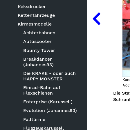
Keksdrucker
Kettenfahrzeuge
Kirmesmodelle
Achterbahnen
Autoscooter
Bounty Tower
Breakdancer
(Johannes93)
Die KRAKE - oder auch
HAPPY MONSTER
Kons
Hoc
Einrad-Bahn auf
Die Sta
Flexschienen
Schrank
Enterprise (Karussell)
Evolution (Johannes93)
Falltürme
Flugzeugkarussell