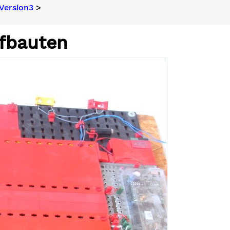
Version3
>
ufbauten