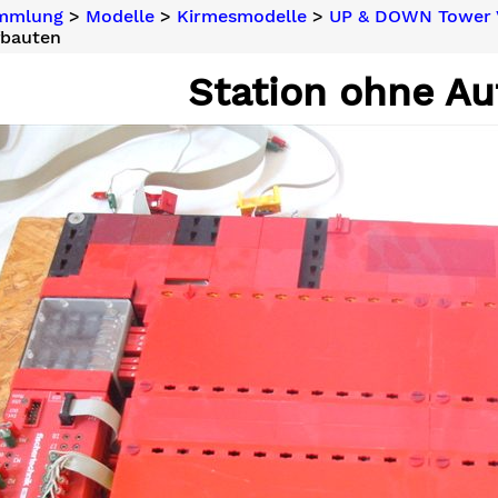
ammlung
>
Modelle
>
Kirmesmodelle
>
UP & DOWN Tower 
fbauten
Station ohne A