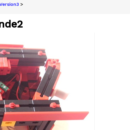
Version3
>
inde2