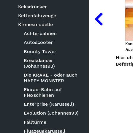
Keksdrucker
Kettenfahrzeuge
Kirmesmodelle
Achterbahnen
Autoscooter
Kons
Hoc
Bounty Tower
Hier oh
Breakdancer
Befesti
(Johannes93)
Die KRAKE - oder auch
HAPPY MONSTER
Einrad-Bahn auf
Flexschienen
Enterprise (Karussell)
Evolution (Johannes93)
Falltürme
Flugzeugkarussell