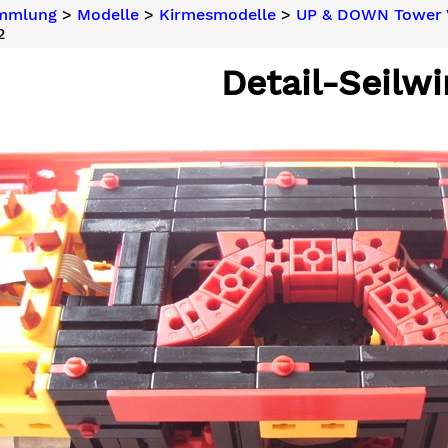
ammlung
>
Modelle
>
Kirmesmodelle
>
UP & DOWN Tower 
2
Detail-Seilw