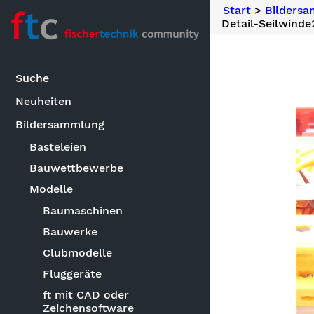
Start
>
Bilders
Detail-Seilwinde
Suche
Neuheiten
Bildersammlung
Basteleien
Bauwettbewerbe
Modelle
Baumaschinen
Bauwerke
Clubmodelle
Fluggeräte
ft mit CAD oder
Zeichensoftware