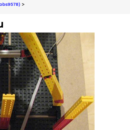
tobs9578)
>
u