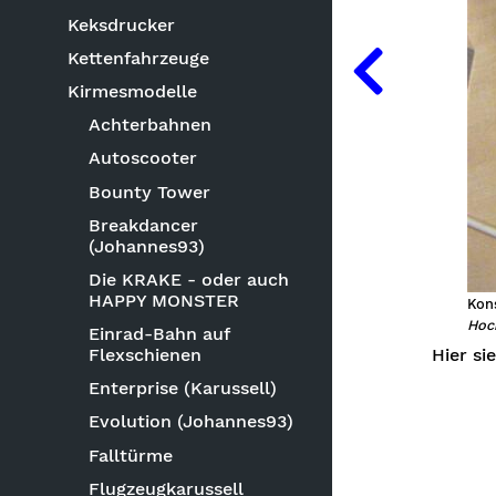
Keksdrucker
Kettenfahrzeuge
Kirmesmodelle
Achterbahnen
Autoscooter
Bounty Tower
Breakdancer
(Johannes93)
Die KRAKE - oder auch
HAPPY MONSTER
Kons
Hoch
Einrad-Bahn auf
Hier si
Flexschienen
Enterprise (Karussell)
Evolution (Johannes93)
Falltürme
Flugzeugkarussell