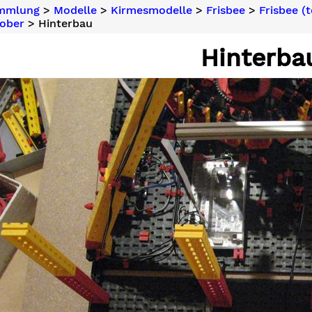
ammlung
>
Modelle
>
Kirmesmodelle
>
Frisbee
>
Frisbee (
ober
> Hinterbau
Hinterba