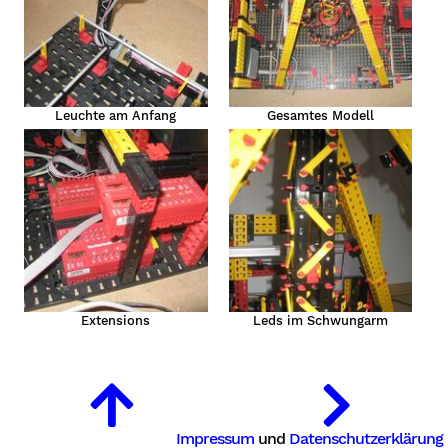
Leuchte am Anfang
Gesamtes Modell
r
Extensions
Leds im Schwungarm
iver
Impressum
und
Datenschutzerklärung