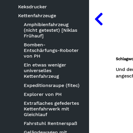
Keksdrucker
Kettenfahrzeuge
Amphibienfahrzeug
(nicht getestet) [Niklas
Frühauf]
Bomben-
Entschärfungs-Roboter
von PH
Schlagwo
Ein etwas weniger
Und der
universelles
angesc
Kettenfahrzeug
Expeditionsraupe (fitec)
Explorer von PH
Extraflaches gefedertes
Kettenfahrwerk mit
Gleichlauf
Fahrstuhl Rentnerspaß
Geländewagen mit