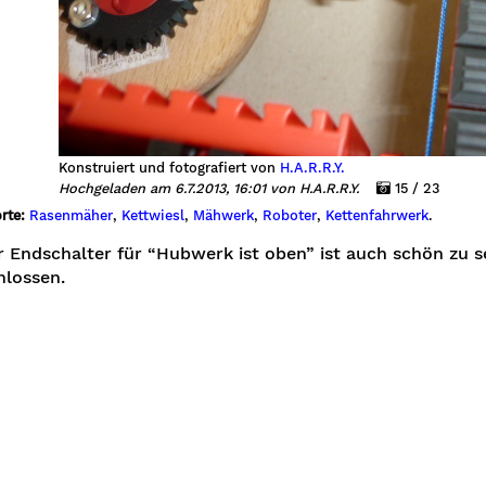
Konstruiert und fotografiert von
H.A.R.R.Y.
Hochgeladen am 6.7.2013, 16:01 von H.A.R.R.Y.
15 / 23
rte:
Rasenmäher
,
Kettwiesl
,
Mähwerk
,
Roboter
,
Kettenfahrwerk
.
 Endschalter für “Hubwerk ist oben” ist auch schön zu se
hlossen.