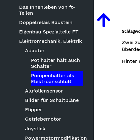
Das Innenleben von ft-
Teilen
Doppelrelais Baustein
Eigenbau Spezialteile FT
Schlagwo
Elektromechanik, Elektrik
Zwei zu
überde
Adapter
Potihalter hält auch
Hinter 
Schalter
Pumpenhalter als
Elektroanschluß
Alufoliensensor
Bilder für Schaltpläne
Flipper
Getriebemotor
Joystick
Powermotormodifikation