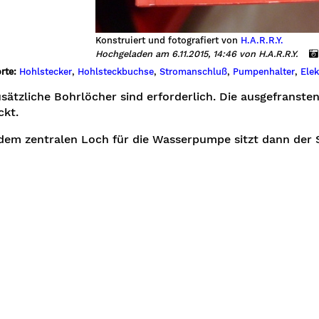
Konstruiert und fotografiert von
H.A.R.R.Y.
Hochgeladen am 6.11.2015, 14:46 von H.A.R.R.Y.
rte:
Hohlstecker
,
Hohlsteckbuchse
,
Stromanschluß
,
Pumpenhalter
,
Ele
sätzliche Bohrlöcher sind erforderlich. Die ausgefranst
ckt.
dem zentralen Loch für die Wasserpumpe sitzt dann der 