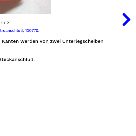
1 / 2
ktroanschluß
,
130770
.
en Kanten werden von zwei Unterlegscheiben
Steckanschluß.