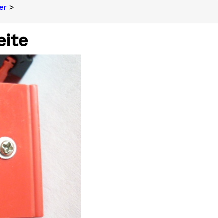
er
>
eite