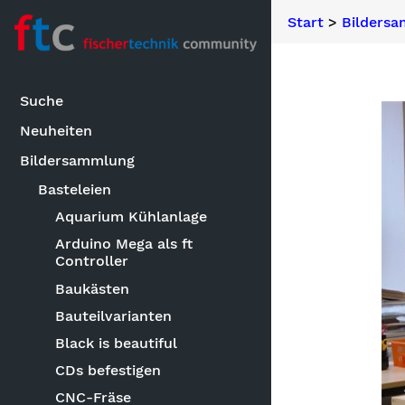
Start
>
Bilders
Suche
Neuheiten
Bildersammlung
Basteleien
Aquarium Kühlanlage
Arduino Mega als ft
Controller
Baukästen
Bauteilvarianten
Black is beautiful
CDs befestigen
CNC-Fräse